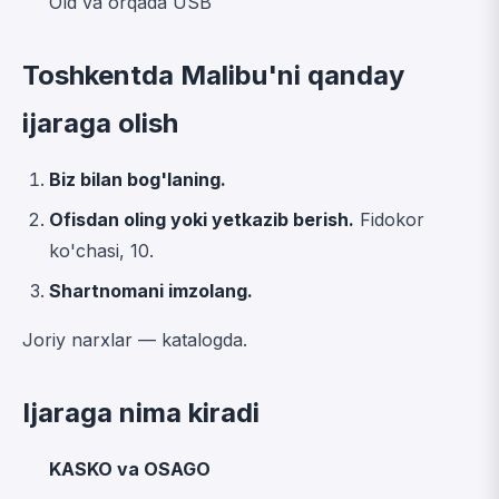
Old va orqada USB
Toshkentda Malibu'ni qanday
ijaraga olish
Biz bilan bog'laning.
Ofisdan oling yoki yetkazib berish.
Fidokor
ko'chasi, 10.
Shartnomani imzolang.
Joriy narxlar —
katalogda
.
Ijaraga nima kiradi
KASKO va OSAGO