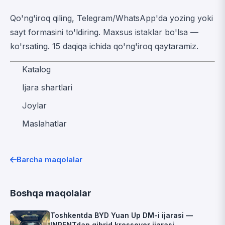
Qo'ng'iroq qiling, Telegram/WhatsApp'da yozing yoki
sayt formasini to'ldiring. Maxsus istaklar bo'lsa —
ko'rsating. 15 daqiqa ichida qo'ng'iroq qaytaramiz.
Katalog
Ijara shartlari
Joylar
Maslahatlar
Barcha maqolalar
Boshqa maqolalar
Toshkentda BYD Yuan Up DM-i ijarasi —
INRENTdan gibrid krossover ijarasi