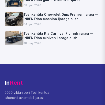
08 iyun 2026
Toshkentda Chevrolet Onix Premier ijarasi —
INRENTdan mashina ijaraga olish
04 iyun 2026
Toshkentda Kia Carnival 7 o'rinli ijarasi —
INRENTdan miniven ijaraga olish
28 may 2026
In
Rent
2020 yildan beri Toshkentda
ishonchli avtomobil ijarasi