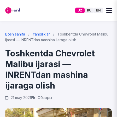
UZ
RU
EN
Bosh sahifa
/
Yangiliklar
/
Toshkentda Chevrolet Malibu
ijarasi — INRENTdan mashina ijaraga olish
Toshkentda Chevrolet
Malibu ijarasi —
INRENTdan mashina
ijaraga olish
21 may 2026
Обзоры