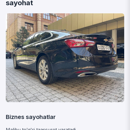
sayohat
Biznes sayohatlar
Malibu to'g'ri taassurot yaratadi.