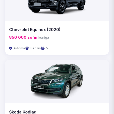
Chevrolet Equinox (2020)
850 000
so'm
kuniga
Avtomat
Benzin
5
Škoda Kodiaq