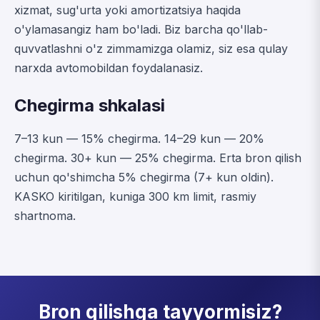
xizmat, sug'urta yoki amortizatsiya haqida
o'ylamasangiz ham bo'ladi. Biz barcha qo'llab-
quvvatlashni o'z zimmamizga olamiz, siz esa qulay
narxda avtomobildan foydalanasiz.
Chegirma shkalasi
7–13 kun — 15% chegirma. 14–29 kun — 20%
chegirma. 30+ kun — 25% chegirma. Erta bron qilish
uchun qo'shimcha 5% chegirma (7+ kun oldin).
KASKO kiritilgan, kuniga 300 km limit, rasmiy
shartnoma.
Bron qilishga tayyormisiz?