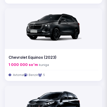
Chevrolet Equinox (2023)
1 000 000
so'm
kuniga
Avtomat
Benzin
5