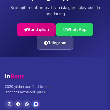
Bron qilish uchun biz bilan istalgan qulay usulda
bog'laning
Band qilish
WhatsApp
Telegram
In
Rent
2020 yildan beri Toshkentda
ishonchli avtomobil ijarasi