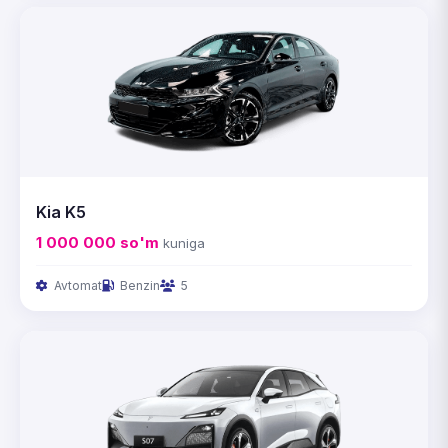
Kia K5
1 000 000
so'm
kuniga
Avtomat
Benzin
5