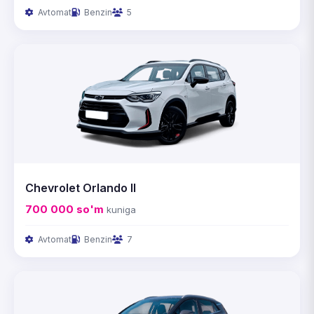
Avtomat
Benzin
5
Chevrolet Orlando II
700 000
so'm
kuniga
Avtomat
Benzin
7