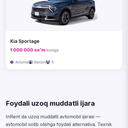
Kia Sportage
1 000 000
so'm
kuniga
Avtomat
Benzin
5
Foydali uzoq muddatli ijara
InRent da uzoq muddatli avtomobil ijarasi —
avtomobil sotib olishga foydali alternativa. Texnik