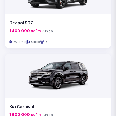
Deepal S07
1 400 000
so'm
kuniga
Avtomat
Gibrid
5
Kia Carnival
1 600 000
so'm
kuniga