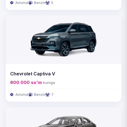
Avtomat
Benzin
5
Chevrolet Captiva V
800 000
so'm
kuniga
Avtomat
Benzin
7