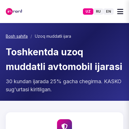
UZ
RU
EN
Bosh sahifa
/
Uzoq muddatli ijara
Toshkentda uzoq
muddatli avtomobil ijarasi
30 kundan ijarada 25% gacha chegirma. KASKO
sug'urtasi kiritilgan.