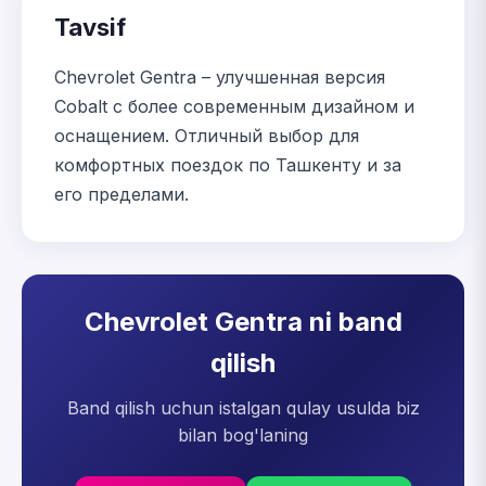
Tavsif
Chevrolet Gentra – улучшенная версия
Cobalt с более современным дизайном и
оснащением. Отличный выбор для
комфортных поездок по Ташкенту и за
его пределами.
Chevrolet Gentra ni band
qilish
Band qilish uchun istalgan qulay usulda biz
bilan bog'laning