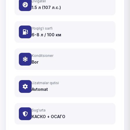
Dvigatel
1.5 л (107 л.с.)
Yoqilg'i sarfi
6-8 л / 100 км
Konditsioner
Bor
Uzatmalar qutisi
Avtomat
Sug'urta
КАСКО + ОСАГО