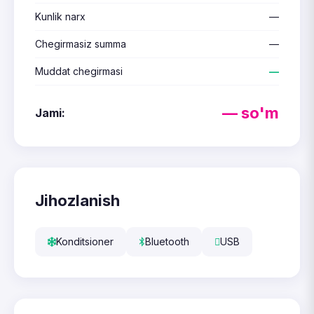
Kunlik narx
—
Chegirmasiz summa
—
Muddat chegirmasi
—
— so'm
Jami:
Jihozlanish
Konditsioner
Bluetooth
USB