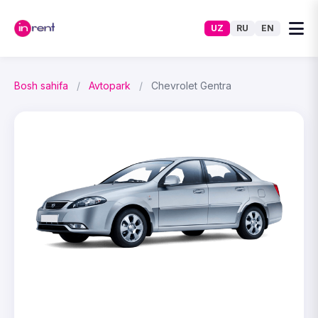
UZ
RU
EN
Bosh sahifa
/
Avtopark
/
Chevrolet Gentra