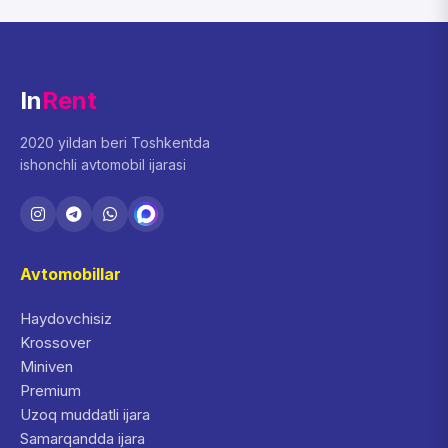
In
Rent
2020 yildan beri Toshkentda
ishonchli avtomobil ijarasi
Avtomobillar
Haydovchisiz
Krossover
Miniven
Premium
Uzoq muddatli ijara
Samarqandda ijara