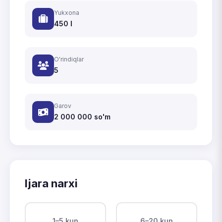
Yukxona
450 l
O'rindiqlar
5
Garov
2 000 000
so'm
Ijara narxi
1–5 kun
6–20 kun