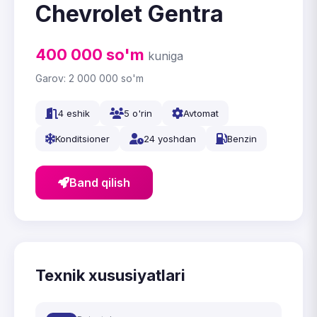
Chevrolet Gentra
400 000
so'm
kuniga
Garov:
2 000 000
so'm
4 eshik
5 o'rin
Avtomat
Konditsioner
24 yoshdan
Benzin
Band qilish
Texnik xususiyatlari