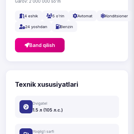
Garov:
2 000 000
so'm
4 eshik
5 o'rin
Avtomat
Konditsioner
24 yoshdan
Benzin
Band qilish
Texnik xususiyatlari
Dvigatel
1.5 л (105 л.с.)
Yoqilg'i sarfi