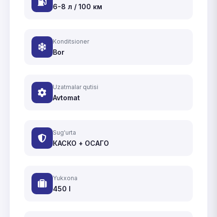
6-8 л / 100 км
Konditsioner
Bor
Uzatmalar qutisi
Avtomat
Sug'urta
КАСКО + ОСАГО
Yukxona
450 l