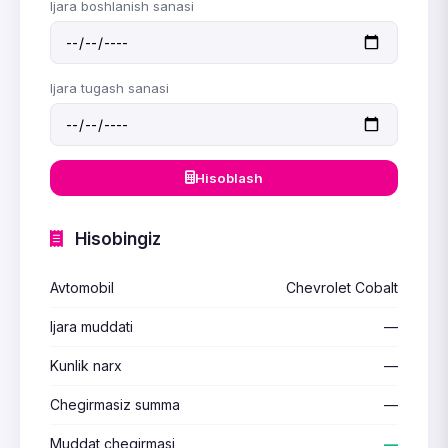
Ijara boshlanish sanasi
Ijara tugash sanasi
Hisoblash
Hisobingiz
Avtomobil
Chevrolet Cobalt
Ijara muddati
—
Kunlik narx
—
Chegirmasiz summa
—
Muddat chegirmasi
—