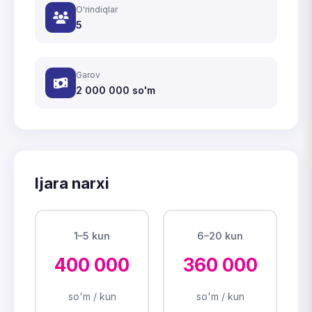
O'rindiqlar
5
Garov
2 000 000
so'm
Ijara narxi
1–5 kun
6–20 kun
400 000
360 000
so'm / kun
so'm / kun