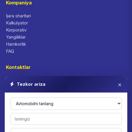
Kompaniya
Ijara shartlari
Kalkulyator
Korporativ
Yangiliklar
Hamkorlik
FAQ
Kontaktlar
+998 78 113 78 70
×
Tezkor ariza
info@inrent.uz
WhatsApp
Telegram: @inrent
Toshkent