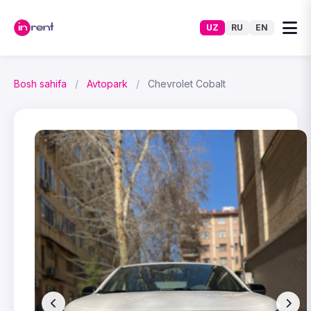
UZ
RU
EN
Bosh sahifa
/
Avtopark
/
Chevrolet Cobalt