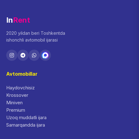
In
Rent
2020 yildan beri Toshkentda
ishonchli avtomobil ijarasi
Avtomobillar
Haydovchisiz
Krossover
Miniven
Premium
Uzoq muddatli ijara
Samarqandda ijara