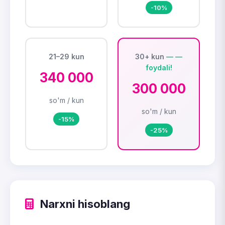
-10%
21–29 kun
30+ kun
340 000
300 000
so'm / kun
so'm / kun
-15%
-25%
Narxni hisoblang