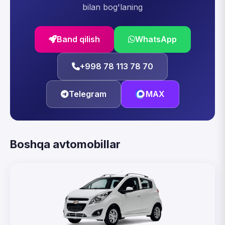
bilan bog'laning
Band qilish
WhatsApp
+998 78 113 78 70
Telegram
MAX
Boshqa avtomobillar