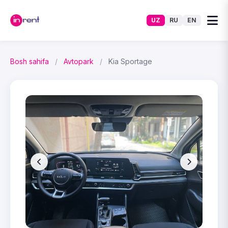
UZ
RU
EN
Bosh sahifa
/
Avtopark
/
Kia Sportage