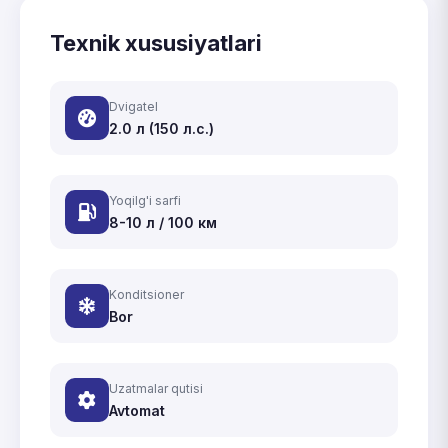
Texnik xususiyatlari
Dvigatel
2.0 л (150 л.с.)
Yoqilg'i sarfi
8-10 л / 100 км
Konditsioner
Bor
Uzatmalar qutisi
Avtomat