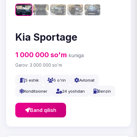
Kia Sportage
1 000 000
so'm
kuniga
Garov:
3 000 000
so'm
5 eshik
5 o'rin
Avtomat
Konditsioner
24 yoshdan
Benzin
Band qilish