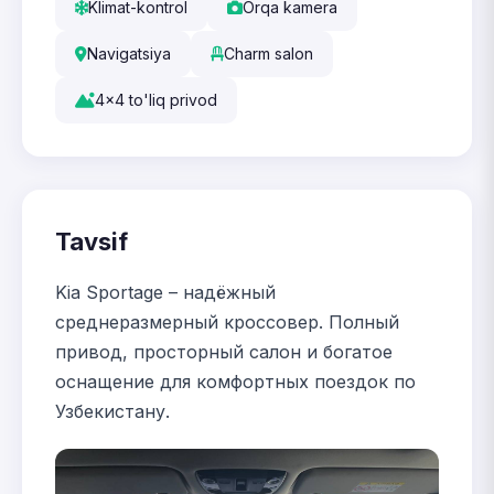
Klimat-kontrol
Orqa kamera
Navigatsiya
Charm salon
4x4 to'liq privod
Tavsif
Kia Sportage – надёжный
среднеразмерный кроссовер. Полный
привод, просторный салон и богатое
оснащение для комфортных поездок по
Узбекистану.