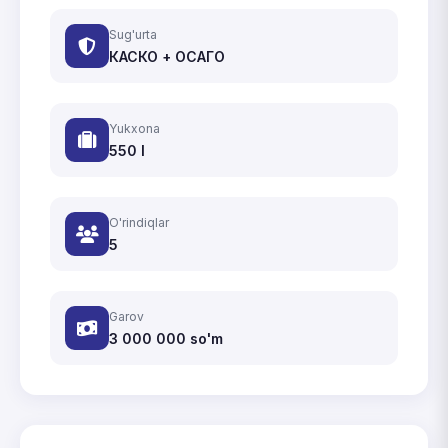
Sug'urta
КАСКО + ОСАГО
Yukxona
550 l
O'rindiqlar
5
Garov
3 000 000
so'm