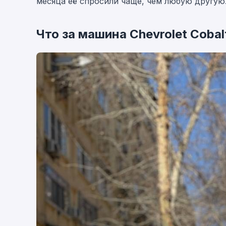
месяца её спросили чаще, чем любую другую
Что за машина Chevrolet Cobal