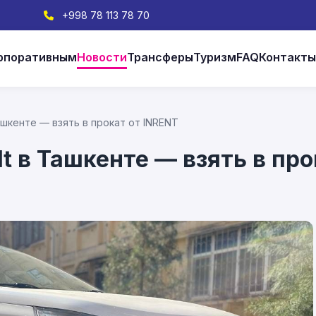
+998 78 113 78 70
рпоративным
Новости
Трансферы
Туризм
FAQ
Контакт
ашкенте — взять в прокат от INRENT
lt в Ташкенте — взять в про