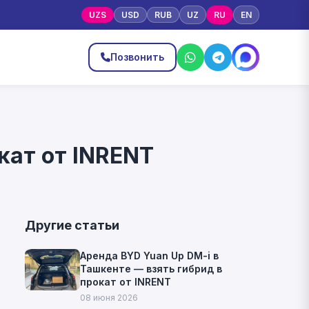
UZS
USD
RUB
UZ
RU
EN
ы
Позвонить
кат от INRENT
Другие статьи
Аренда BYD Yuan Up DM-i в
Ташкенте — взять гибрид в
прокат от INRENT
08 июня 2026