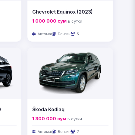
Chevrolet Equinox (2023)
1 000 000
сум
в сутки
Автомат
Бензин
5
)
Škoda Kodiaq
1 300 000
сум
в сутки
Автомат
Бензин
7