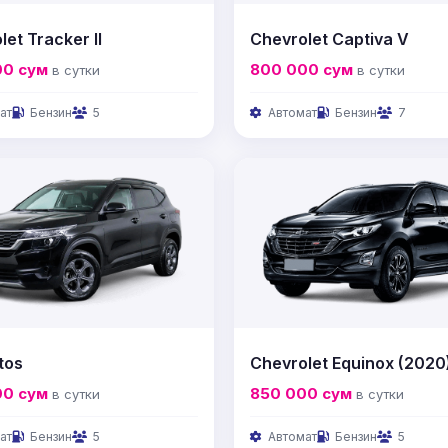
et Tracker II
Chevrolet Captiva V
00
сум
800 000
сум
в сутки
в сутки
ат
Бензин
5
Автомат
Бензин
7
tos
Chevrolet Equinox (2020
00
сум
850 000
сум
в сутки
в сутки
ат
Бензин
5
Автомат
Бензин
5