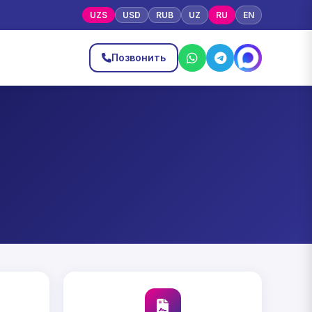
UZS
USD
RUB
UZ
RU
EN
ы
Позвонить