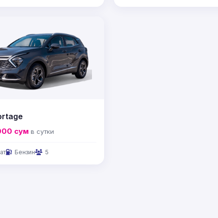
ortage
000
сум
в сутки
ат
Бензин
5