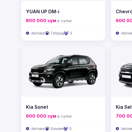
YUAN UP DM-i
Chevrol
800 000
сум
600 0
в сутки
Автомат
Гибрид
5
Автом
Kia Sonet
Kia Sel
600 000
сум
700 0
в сутки
Автомат
Бензин
5
Автом