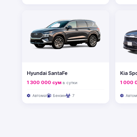
Hyundai SantaFe
Kia Sp
1 300 000
сум
1 000 
в сутки
Автомат
Бензин
7
Автом