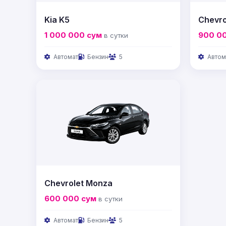
Kia K5
Chevrol
1 000 000
сум
900 0
в сутки
Автомат
Бензин
5
Автом
Chevrolet Monza
600 000
сум
в сутки
Автомат
Бензин
5