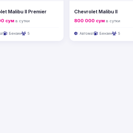
et Malibu II Premier
Chevrolet Malibu II
00
сум
800 000
сум
в сутки
в сутки
ат
Бензин
5
Автомат
Бензин
5