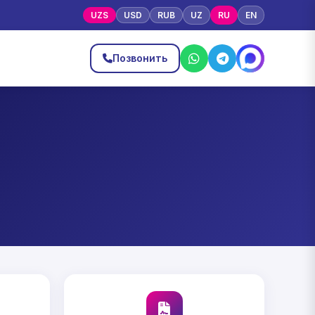
UZS
USD
RUB
UZ
RU
EN
ы
Позвонить