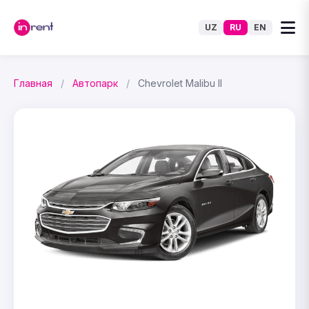
UZ
RU
EN
Главная
/
Автопарк
/
Chevrolet Malibu II