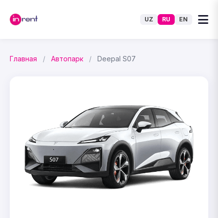
UZ
RU
EN
Главная
/
Автопарк
/
Deepal S07