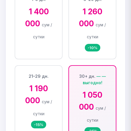
1 400
1 260
000
000
сум /
сум /
сутки
сутки
-10%
21–29 дн.
30+ дн.
1 190
1 050
000
сум /
000
сум /
сутки
сутки
-15%
-25%