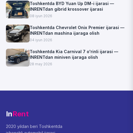
Toshkentda BYD Yuan Up DM-i ijarasi —
INRENTdan gibrid krossover ijarasi
08 iyun 2026
Toshkentda Chevrolet Onix Premier ijarasi —
INRENTdan mashina ijaraga olish
04 iyun 2026
Toshkentda Kia Carnival 7 o'rinli ijarasi —
INRENTdan miniven ijaraga olish
28 may 2026
In
Rent
2020 yildan beri Toshkentda
ishonchli avtomobil ijarasi