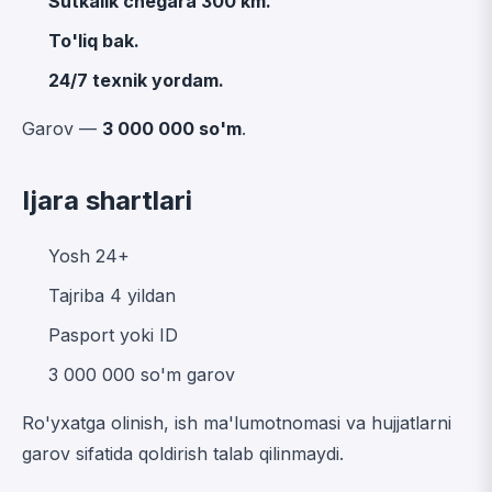
Sutkalik chegara 300 km.
To'liq bak.
24/7 texnik yordam.
Garov —
3 000 000 so'm
.
Ijara shartlari
Yosh 24+
Tajriba 4 yildan
Pasport yoki ID
3 000 000 so'm garov
Ro'yxatga olinish, ish ma'lumotnomasi va hujjatlarni
garov sifatida qoldirish talab qilinmaydi.