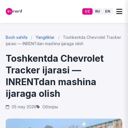
UZ
RU
EN
Bosh sahifa
/
Yangiliklar
/
Toshkentda Chevrolet Tracker
ijarasi — INRENTdan mashina ijaraga olish
Toshkentda Chevrolet
Tracker ijarasi —
INRENTdan mashina
ijaraga olish
05 may 2026
Обзоры