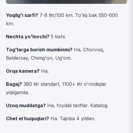
Yoqilg'i sarfi?
7-8 litr/100 km. To'liq bak 550-600
km.
Nechta yo'lovchi?
5 kishi.
Tog'larga borish mumkinmi?
Ha. Chorvoq,
Beldersay, Chimg'on, Ug'om.
Orqa kamera?
Ha.
Bagaj?
380 litr standart, 1100+ litr o'rindiqlar
yiqilganda.
Uzoq muddatga?
Ha, foydali tariflar.
Katalog
.
Chet el huquqlari?
Ha. Tajriba 4 yildan.