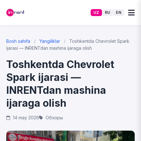
UZ
RU
EN
Bosh sahifa
/
Yangiliklar
/
Toshkentda Chevrolet Spark
ijarasi — INRENTdan mashina ijaraga olish
Toshkentda Chevrolet
Spark ijarasi —
INRENTdan mashina
ijaraga olish
14 may 2026
Обзоры