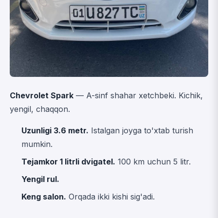
Chevrolet Spark
— A-sinf shahar xetchbeki. Kichik,
yengil, chaqqon.
Uzunligi 3.6 metr.
Istalgan joyga to'xtab turish
mumkin.
Tejamkor 1 litrli dvigatel.
100 km uchun 5 litr.
Yengil rul.
Keng salon.
Orqada ikki kishi sig'adi.