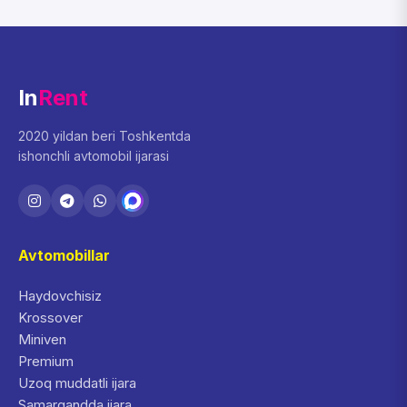
In
Rent
2020 yildan beri Toshkentda
ishonchli avtomobil ijarasi
Avtomobillar
Haydovchisiz
Krossover
Miniven
Premium
Uzoq muddatli ijara
Samarqandda ijara