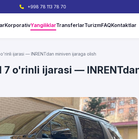
+998 78 113 78 70
ar
Korporativ
Yangiliklar
Transferlar
Turizm
FAQ
Kontaktlar
'rinli ijarasi — INRENTdan miniven ijaraga olish
7 o'rinli ijarasi — INRENTdan