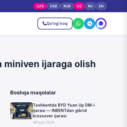
UZS
USD
RUB
UZ
RU
EN
Qo'ng'iroq
 miniven ijaraga olish
Boshqa maqolalar
Toshkentda BYD Yuan Up DM-i
ijarasi — INRENTdan gibrid
krossover ijarasi
08 iyun 2026