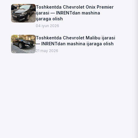
Toshkentda Chevrolet Onix Premier
ijarasi — INRENTdan mashina
ijaraga olish
04 iyun 2026
Toshkentda Chevrolet Malibu ijarasi
— INRENTdan mashina ijaraga olish
21 may 2026