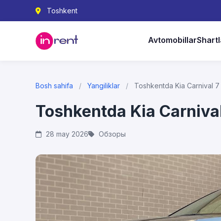
Toshkent
Avtomobillar
Shartl
Bosh sahifa
/
Yangiliklar
/
Toshkentda Kia Carnival 7 o
Toshkentda Kia Carnival 
28 may 2026
Обзоры