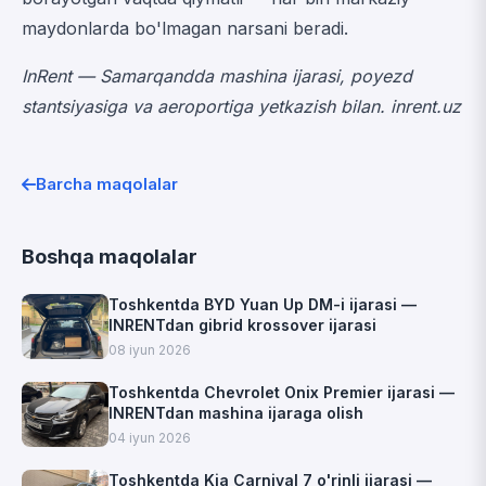
maydonlarda bo'lmagan narsani beradi.
InRent — Samarqandda mashina ijarasi, poyezd
stantsiyasiga va aeroportiga yetkazish bilan.
inrent.uz
Barcha maqolalar
Boshqa maqolalar
Toshkentda BYD Yuan Up DM-i ijarasi —
INRENTdan gibrid krossover ijarasi
08 iyun 2026
Toshkentda Chevrolet Onix Premier ijarasi —
INRENTdan mashina ijaraga olish
04 iyun 2026
Toshkentda Kia Carnival 7 o'rinli ijarasi —