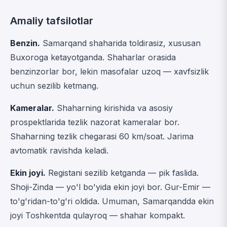
Amaliy tafsilotlar
Benzin.
Samarqand shaharida toldirasiz, xususan
Buxoroga ketayotganda. Shaharlar orasida
benzinzorlar bor, lekin masofalar uzoq — xavfsizlik
uchun sezilib ketmang.
Kameralar.
Shaharning kirishida va asosiy
prospektlarida tezlik nazorat kameralar bor.
Shaharning tezlik chegarasi 60 km/soat. Jarima
avtomatik ravishda keladi.
Ekin joyi.
Registani sezilib ketganda — pik faslida.
Shoji-Zinda — yo'l bo'yida ekin joyi bor. Gur-Emir —
to'g'ridan-to'g'ri oldida. Umuman, Samarqandda ekin
joyi Toshkentda qulayroq — shahar kompakt.