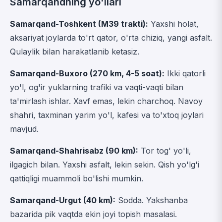
Samarqandning yo'llari
Samarqand-Toshkent (M39 trakti):
Yaxshi holat,
aksariyat joylarda to'rt qator, o'rta chiziq, yangi asfalt.
Qulaylik bilan harakatlanib ketasiz.
Samarqand-Buxoro (270 km, 4-5 soat):
Ikki qatorli
yo'l, og'ir yuklarning trafiki va vaqti-vaqti bilan
ta'mirlash ishlar. Xavf emas, lekin charchoq. Navoy
shahri, taxminan yarim yo'l, kafesi va to'xtoq joylari
mavjud.
Samarqand-Shahrisabz (90 km):
Tor tog' yo'li,
ilgagich bilan. Yaxshi asfalt, lekin sekin. Qish yo'lg'i
qattiqligi muammoli bo'lishi mumkin.
Samarqand-Urgut (40 km):
Sodda. Yakshanba
bazarida pik vaqtda ekin joyi topish masalasi.