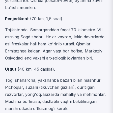
yerlarida tor. Qishda (dekabr-fevral) aylanma xavfli
bo'lishi mumkin.
Penjedikent
(70 km, 1,5 soat).
Tojikistonda, Samarqanddan faqat 70 kilometre. VII
asrning Sogd shahri. Hozir vayron, lekin devorlarda
asl freskalar hali ham ko'rinib turadi. Qismlar
Ermitazhga kelgan. Agar vaqt bor bo'lsa, Markaziy
Osiyodagi eng yaxshi arxeologik joylardan biri.
Urgut
(40 km, 45 daqiqa).
Tog' shaharcha, yakshanba bazari bilan mashhur.
Pichoqlar, suzani (tikuvchan gazlari), quritilgan
rezvorlar, yong'oq. Bazarda mahalliy va mehmonlar.
Mashina bo'lmasa, dastlabki vaqtni bekitilmagan
marshrutkada o'tkazmog'i kerak.