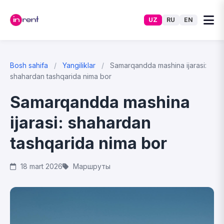
UZ
RU
EN
Bosh sahifa
/
Yangiliklar
/
Samarqandda mashina ijarasi:
shahardan tashqarida nima bor
Samarqandda mashina
ijarasi: shahardan
tashqarida nima bor
18 mart 2026
Маршруты