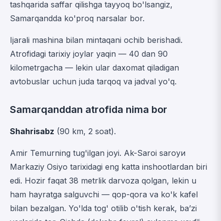
tashqarida saffar qilishga tayyoq bo'lsangiz,
Samarqandda ko'proq narsalar bor.
Ijarali mashina bilan mintaqani ochib berishadi.
Atrofidagi tarixiy joylar yaqin — 40 dan 90
kilometrgacha — lekin ular daxomat qiladigan
avtobuslar uchun juda tarqoq va jadval yo'q.
Samarqanddan atrofida nima bor
Shahrisabz
(90 km, 2 soat).
Amir Temurning tug'ilgan joyі. Ak-Saroi saroyи
Markaziy Osiyo tarixidagi eng katta inshootlardan biri
edi. Hozir faqat 38 metrlik darvoza qolgan, lekin u
ham hayratga salguvchi — qop-qora va ko'k kafel
bilan bezalgan. Yo'lda tog' otilib o'tish kerak, baʼzi