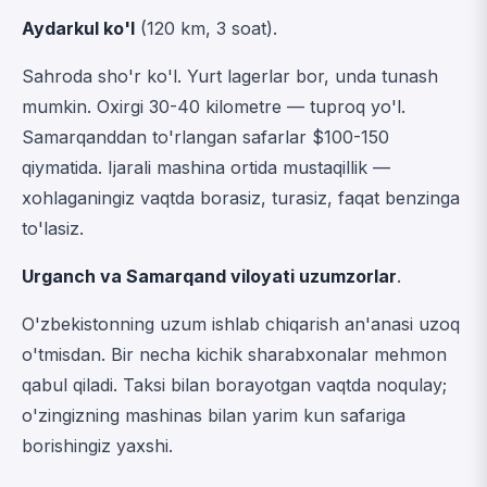
Aydarkul ko'l
(120 km, 3 soat).
Sahroda sho'r ko'l. Yurt lagerlar bor, unda tunash
mumkin. Oxirgi 30-40 kilometre — tuproq yo'l.
Samarqanddan to'rlangan safarlar $100-150
qiymatida. Ijarali mashina ortida mustaqillik —
xohlaganingiz vaqtda borasiz, turasiz, faqat benzinga
to'lasiz.
Urganch va Samarqand viloyati uzumzorlar
.
O'zbekistonning uzum ishlab chiqarish an'anasi uzoq
o'tmisdan. Bir necha kichik sharabxonalar mehmon
qabul qiladi. Taksi bilan borayotgan vaqtda noqulay;
o'zingizning mashinas bilan yarim kun safariga
borishingiz yaxshi.