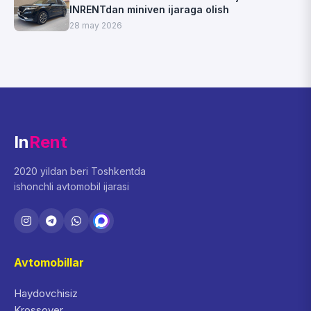
INRENTdan miniven ijaraga olish
28 may 2026
In
Rent
2020 yildan beri Toshkentda
ishonchli avtomobil ijarasi
Avtomobillar
Haydovchisiz
Krossover