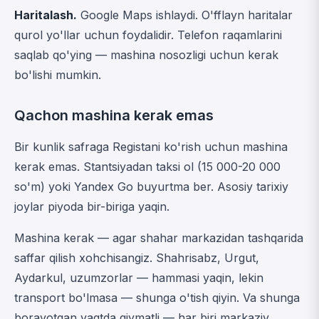
Haritalash.
Google Maps ishlaydi. O'fflayn haritalar
qurol yo'llar uchun foydalidir. Telefon raqamlarini
saqlab qo'ying — mashina nosozligi uchun kerak
bo'lishi mumkin.
Qachon mashina kerak emas
Bir kunlik safraga Registani ko'rish uchun mashina
kerak emas. Stantsiyadan taksi ol (15 000-20 000
so'm) yoki Yandex Go buyurtma ber. Asosiy tarixiy
joylar piyoda bir-biriga yaqin.
Mashina kerak — agar shahar markazidan tashqarida
saffar qilish xohchisangiz. Shahrisabz, Urgut,
Aydarkul, uzumzorlar — hammasi yaqin, lekin
transport bo'lmasa — shunga o'tish qiyin. Va shunga
borayotgan vaqtda qiymatli — har biri markaziy